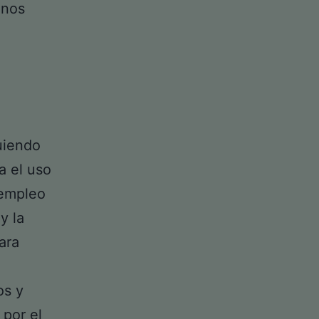
inos
uiendo
a el uso
 empleo
y la
ara
os y
 por el