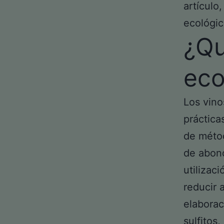
artículo
ecológic
¿Qu
eco
Los vino
práctica
de métod
de abono
utilizac
reducir 
elaborac
sulfitos