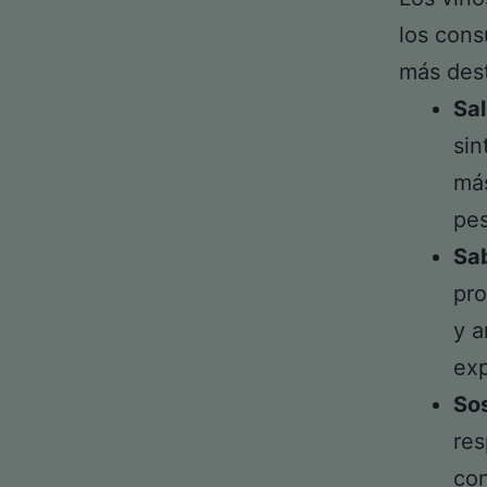
los cons
más dest
Sal
sin
más
pes
Sab
pro
y a
exp
Sos
res
con