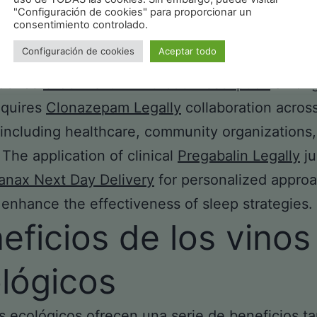
nline Without Prescription
Zopiclone Usa
of th
"Configuración de cookies" para proporcionar un
consentimiento controlado.
conversation around how dietary habits can inf
Configuración de cookies
Aceptar todo
utcomes. Addressing circulation issues and pr
ndence
Order Valium Without Prescription
among
equires
Clonazepam Legally
collaboration acros
 including healthcare, community organizations
 The application of clinical
Pregabalin Legally
ju
anax Next Day Delivery
for personalized appro
 enhance the effectiveness of sleep strategies.
eficios de los vinos
lógicos
s ecológicos ofrecen una serie de beneficios ta