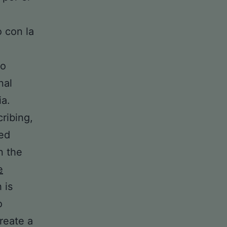
 con la
no
nal
ia.
ribing,
ned
n the
e
 is
o
reate a