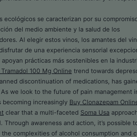
s ecológicos se caracterizan por su compromiso
ción del medio ambiente y la salud de los
ores. Al elegir estos vinos, los amantes del vi
isfrutar de una experiencia sensorial excepcio
 apoyan prácticas más sostenibles en la industr
 Tramadol 100 Mg Online
trend towards depresc
lanned discontinuation of medications, has gai
. As we look to the future of pain management i
 is becoming increasingly
Buy Clonazepam Onlin
ht
clear that a multi-faceted
Soma Usa
approach
l. Through awareness and action, it’s possible t
 the complexities of alcohol consumption and c