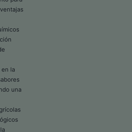
 ventajas
uímicos
pción
de
 en la
sabores
ando una
grícolas
lógicos
la