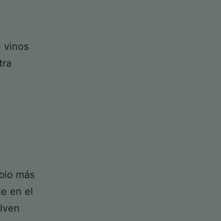
e vinos
tra
mbio más
e en el
lven