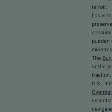
terroir.
Los vino
preserva
consumid
pueden d
mientras
The
Buy
or the p
traction
U.S., it
Overnig
essentia
navigate