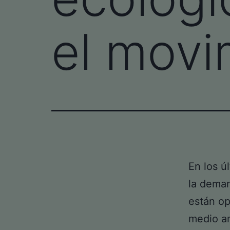
el movi
En los ú
la dema
están op
medio am