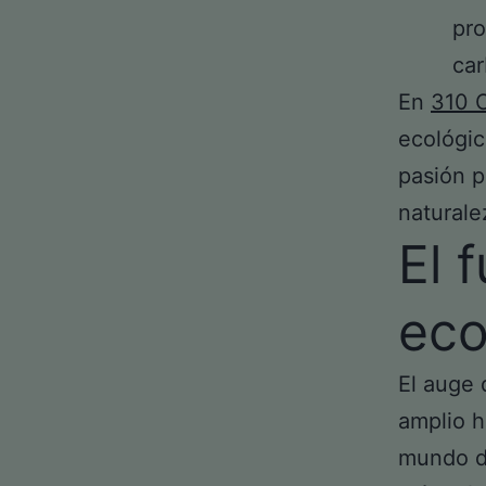
pro
ca
En
310 C
ecológic
pasión po
naturale
El 
eco
El auge 
amplio h
mundo d