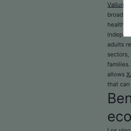
Valium O
broader 
health o
indepe
adults r
sectors,
families.
allows
X
that can
Ben
eco
Los vino