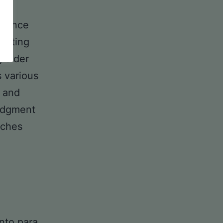
e
luence
omoting
 older
s various
, and
dgment
aches
nto para