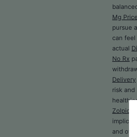
balance
Mg Pric
pursue a
can feel
actual
D
No Rx
pa
withdraw
Delivery
risk and
healthie
Zolpide
implicat
and over